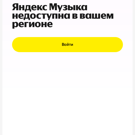
Яндекс Музыка
недоступна в вашем
регионе
Войти