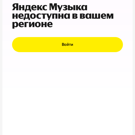
Яндекс Музыка
недоступна в вашем
регионе
Войти