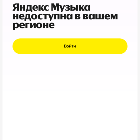
Яндекс Музыка
недоступна в вашем
регионе
Войти