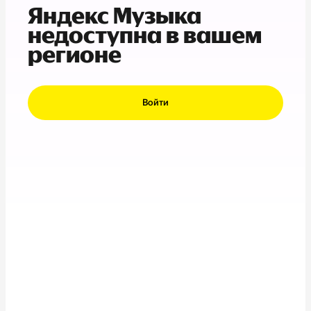
Яндекс Музыка
недоступна в вашем
регионе
Войти