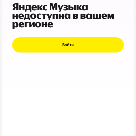
Яндекс Музыка
недоступна в вашем
регионе
Войти