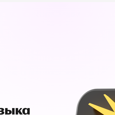
узыка