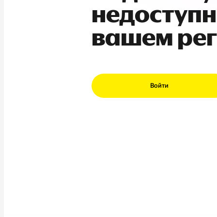
недоступн
вашем ре
Войти