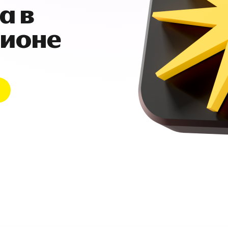
а в
гионе