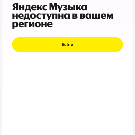
Яндекс Музыка
недоступна в вашем
регионе
Войти