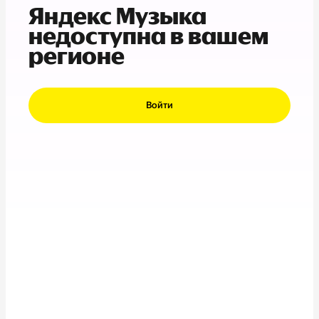
Яндекс Музыка
недоступна в вашем
регионе
Войти