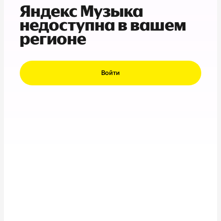
Яндекс Музыка
недоступна в вашем
регионе
Войти