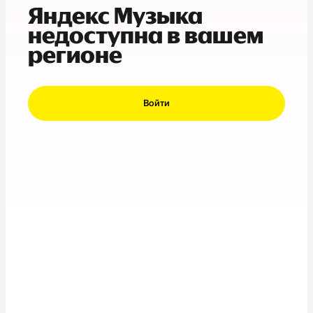
Яндекс Музыка
недоступна в вашем
регионе
Войти