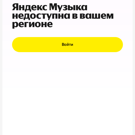
Яндекс Музыка
недоступна в вашем
регионе
Войти