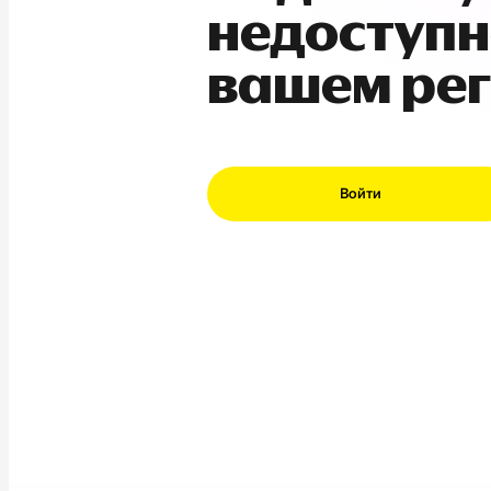
недоступн
вашем ре
Войти