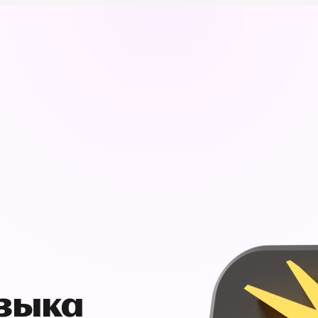
узыка