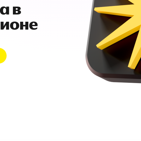
а в
гионе