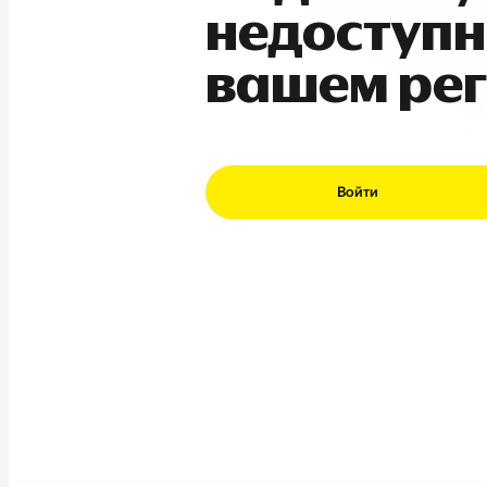
недоступн
вашем ре
Войти