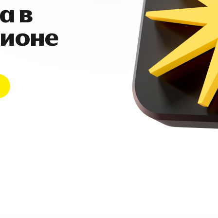
а в
гионе