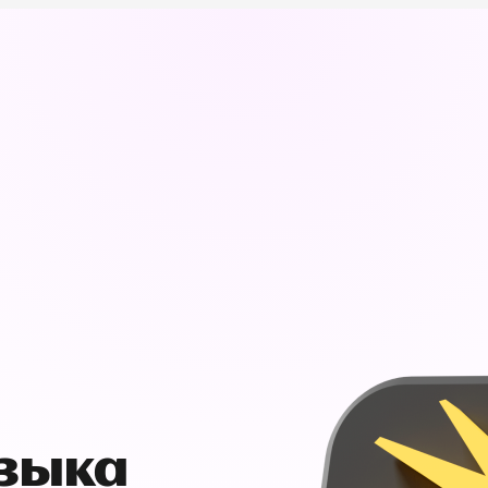
узыка