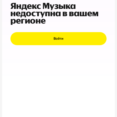
Яндекс Музыка
недоступна в вашем
регионе
Войти