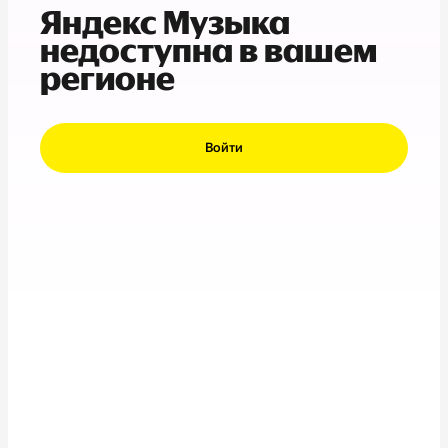
Яндекс Музыка
недоступна в вашем
регионе
Войти