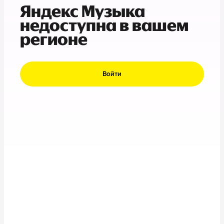
Яндекс Музыка
недоступна в вашем
регионе
Войти