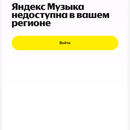
Яндекс Музыка
недоступна в вашем
регионе
Войти