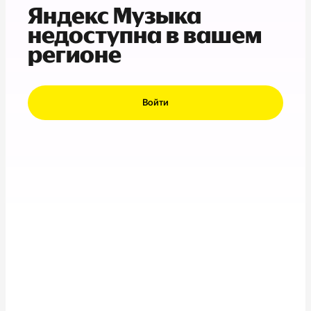
Яндекс Музыка
недоступна в вашем
регионе
Войти