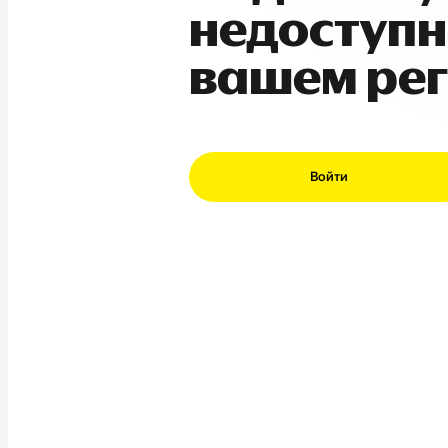
недоступн
вашем ре
Войти