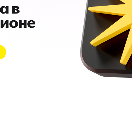
а в
гионе