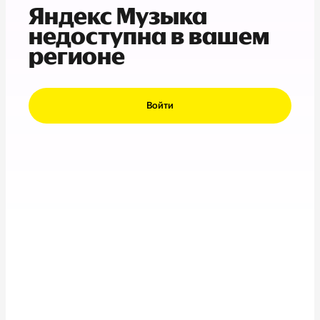
Яндекс Музыка
недоступна в вашем
регионе
Войти