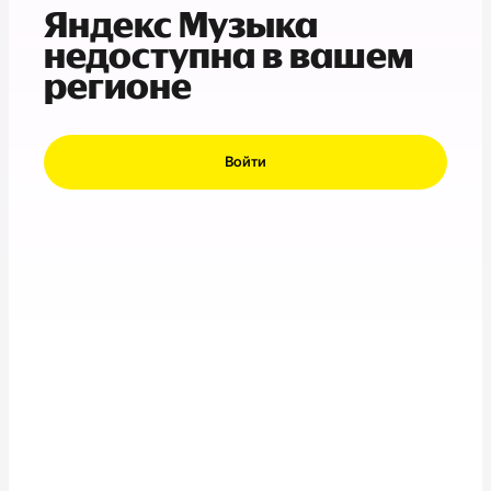
Яндекс Музыка
недоступна в вашем
регионе
Войти