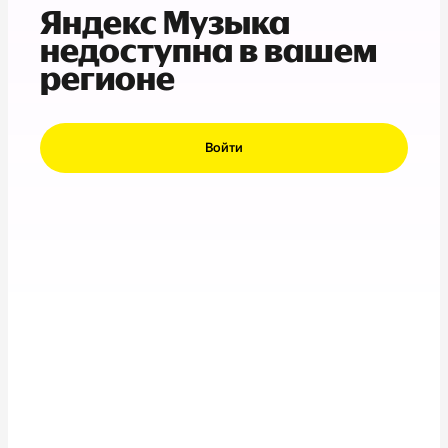
Яндекс Музыка
недоступна в вашем
регионе
Войти