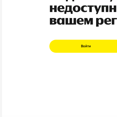
недоступн
вашем ре
Войти