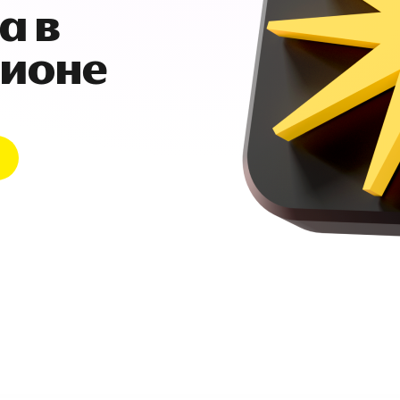
а в
гионе