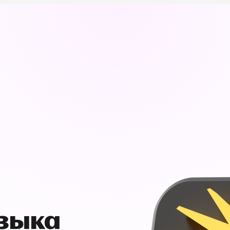
узыка