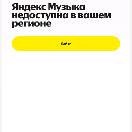
Яндекс Музыка
недоступна в вашем
регионе
Войти