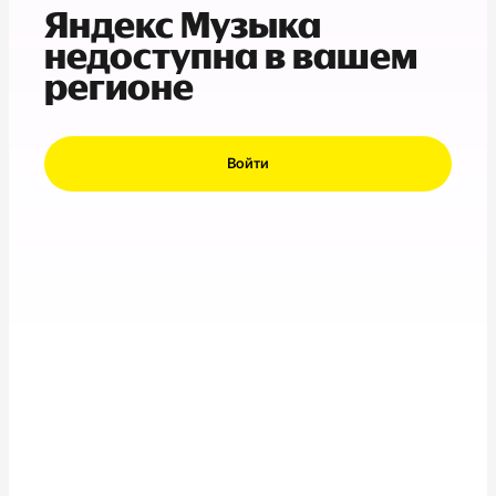
Яндекс Музыка
недоступна в вашем
регионе
Войти