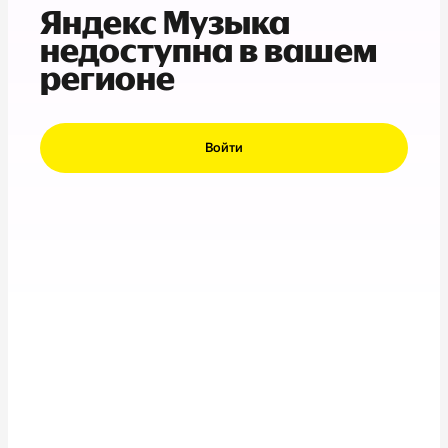
Яндекс Музыка
недоступна в вашем
регионе
Войти