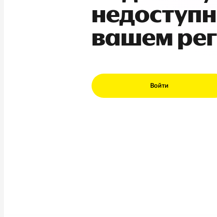
недоступн
вашем ре
Войти