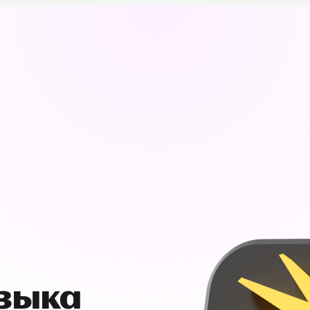
узыка