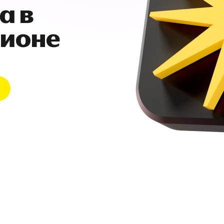
а в
гионе