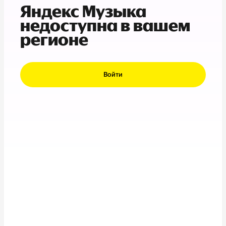
Яндекс Музыка
недоступна в вашем
регионе
Войти