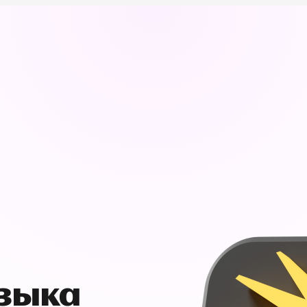
узыка