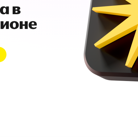
а в
гионе