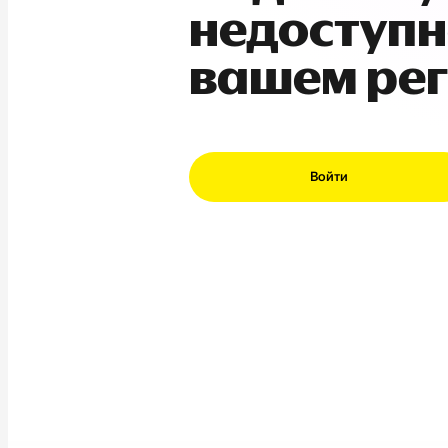
недоступн
вашем ре
Войти