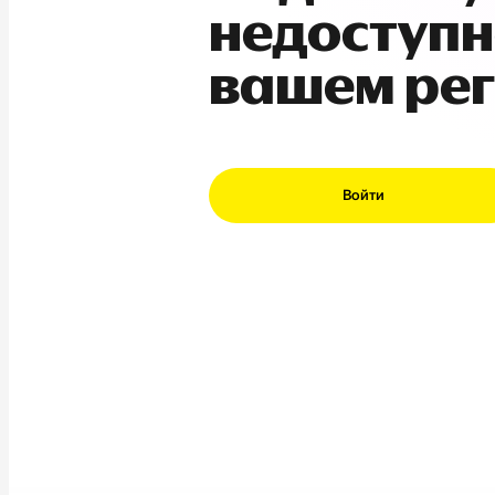
недоступн
вашем ре
Войти