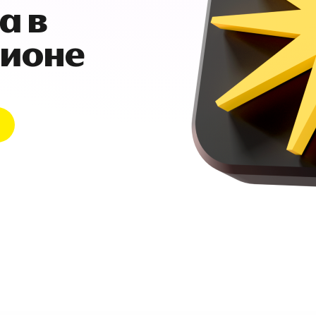
а в
гионе