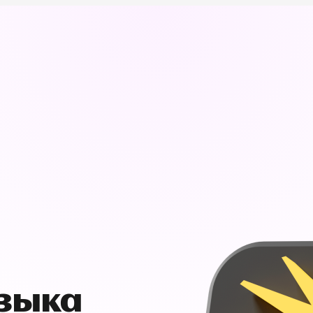
узыка