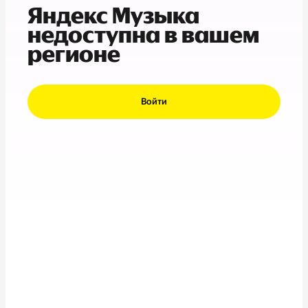
Яндекс Музыка
недоступна в вашем
регионе
Войти