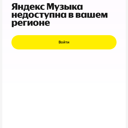
Яндекс Музыка
недоступна в вашем
регионе
Войти