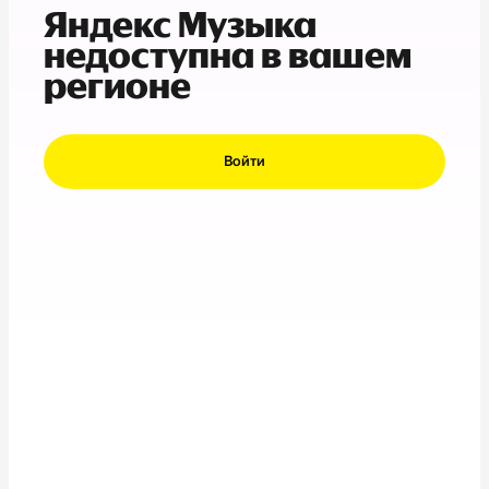
Яндекс Музыка
недоступна в вашем
регионе
Войти