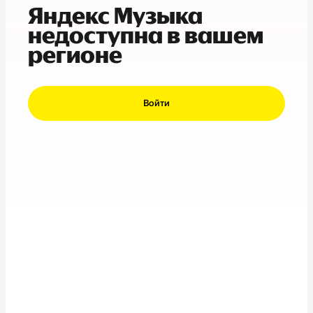
Яндекс Музыка
недоступна в вашем
регионе
Войти