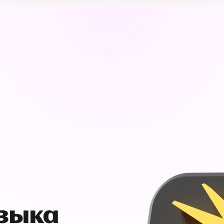
узыка