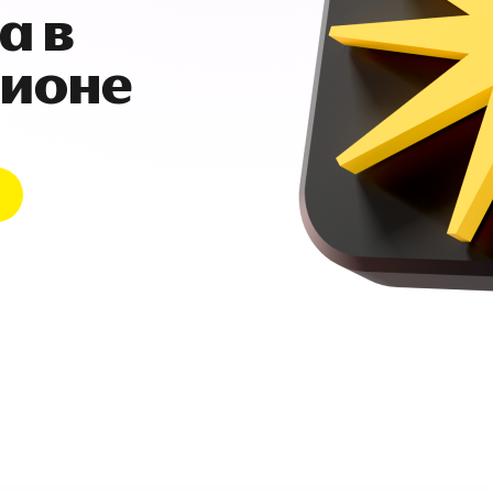
а в
гионе