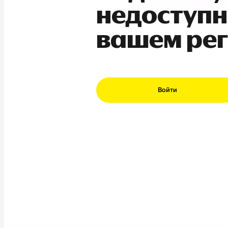
недоступн
вашем ре
Войти