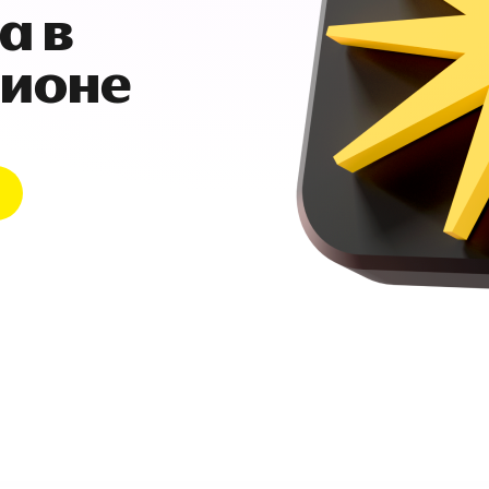
а в
гионе