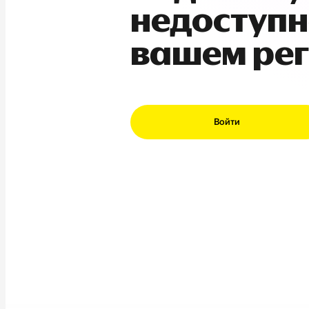
недоступн
вашем ре
Войти