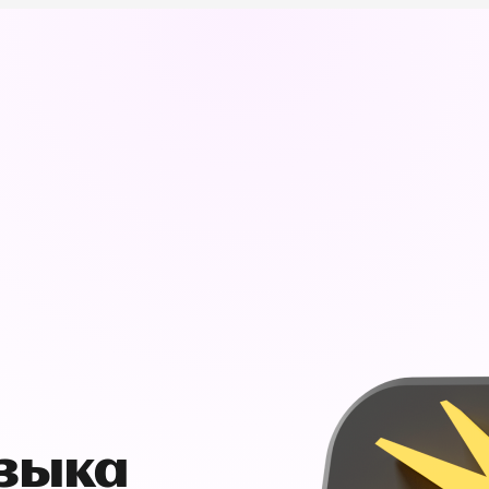
узыка