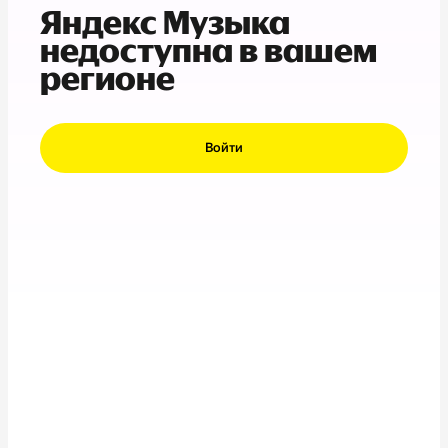
Яндекс Музыка
недоступна в вашем
регионе
Войти