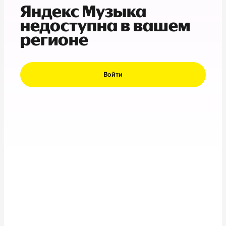
Яндекс Музыка
недоступна в вашем
регионе
Войти