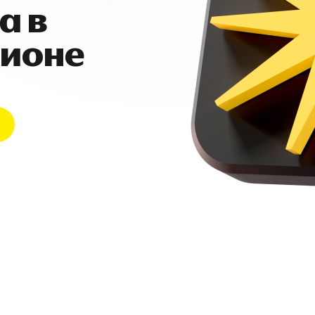
а в
гионе