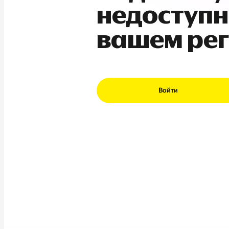
недоступн
вашем ре
Войти