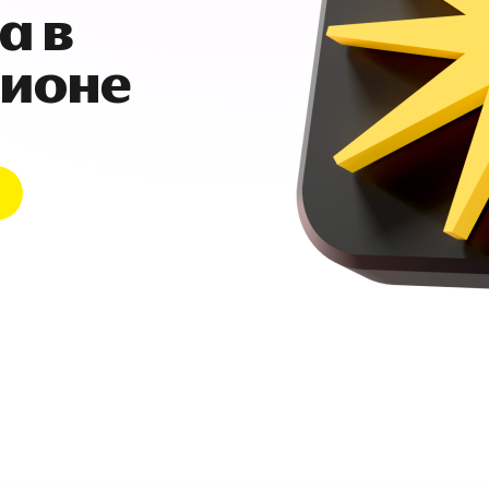
а в
гионе