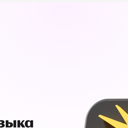
узыка