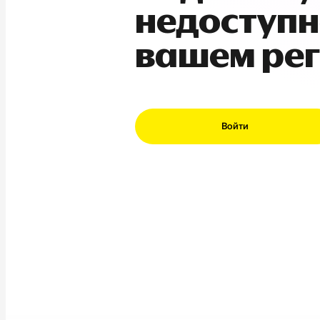
недоступн
вашем ре
Войти