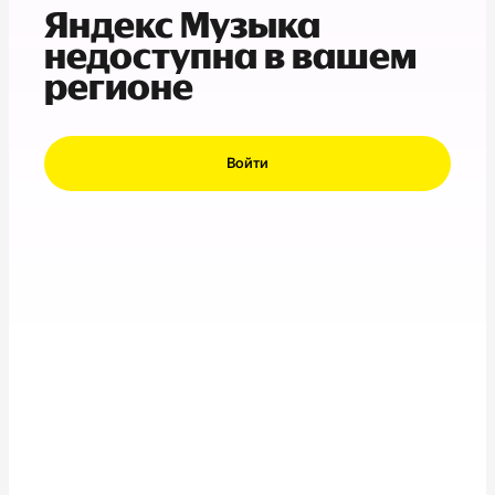
Яндекс Музыка
недоступна в вашем
регионе
Войти