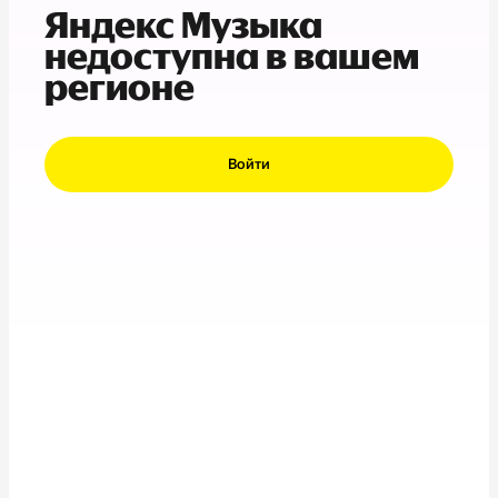
Яндекс Музыка
недоступна в вашем
регионе
Войти