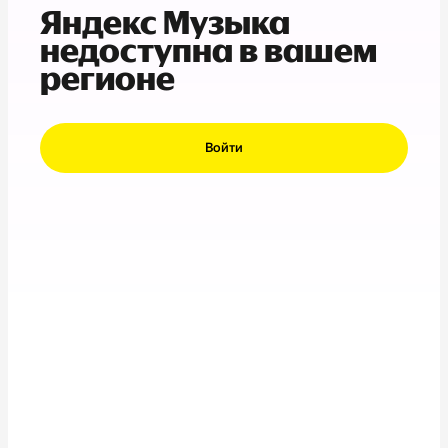
Яндекс Музыка
недоступна в вашем
регионе
Войти