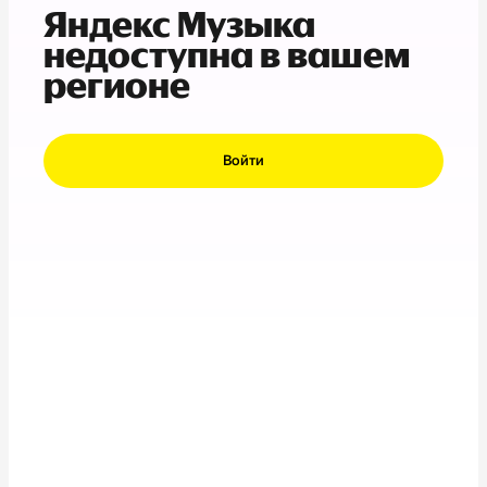
Яндекс Музыка
недоступна в вашем
регионе
Войти