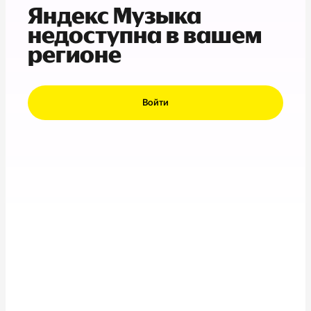
Яндекс Музыка
недоступна в вашем
регионе
Войти