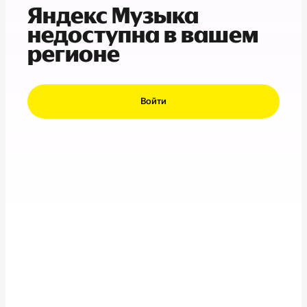
Яндекс Музыка
недоступна в вашем
регионе
Войти