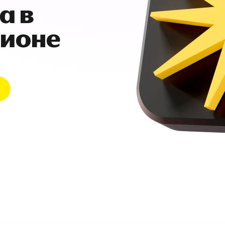
а в
гионе