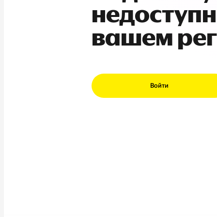
недоступн
вашем ре
Войти