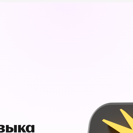
узыка