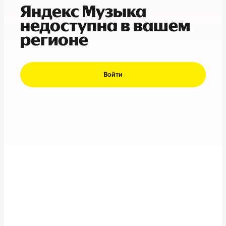
Яндекс Музыка
недоступна в вашем
регионе
Войти