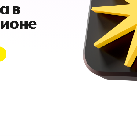
а в
гионе