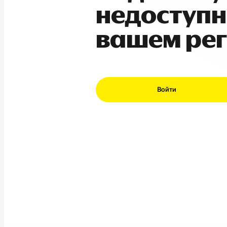
недоступн
вашем ре
Войти