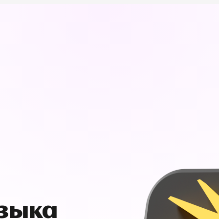
узыка