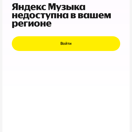
Яндекс Музыка
недоступна в вашем
регионе
Войти